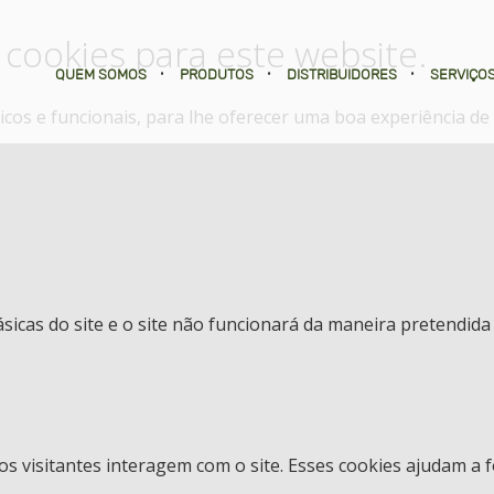
 cookies para este website.
QUEM SOMOS
•
PRODUTOS
•
DISTRIBUIDORES
•
SERVIÇO
íticos e funcionais, para lhe oferecer uma boa experiência d
ásicas do site e o site não funcionará da maneira pretendida
os visitantes interagem com o site. Esses cookies ajudam a