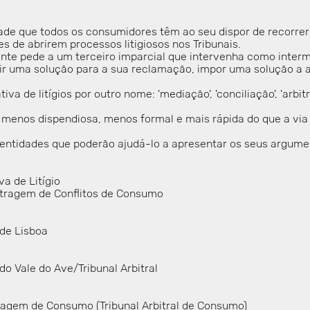
lidade que todos os consumidores têm ao seu dispor de recorrer
es de abrirem processos litigiosos nos Tribunais.
iente pede a um terceiro imparcial que intervenha como interm
ir uma solução para a sua reclamação, impor uma solução a a
iva de litígios por outro nome: 'mediação', 'conciliação', 'ar
a, menos dispendiosa, menos formal e mais rápida do que a via j
as entidades que poderão ajudá-lo a apresentar os seus argume
a de Litígio
itragem de Conflitos de Consumo
de Lisboa
o Vale do Ave/Tribunal Arbitral
ragem de Consumo (Tribunal Arbitral de Consumo)