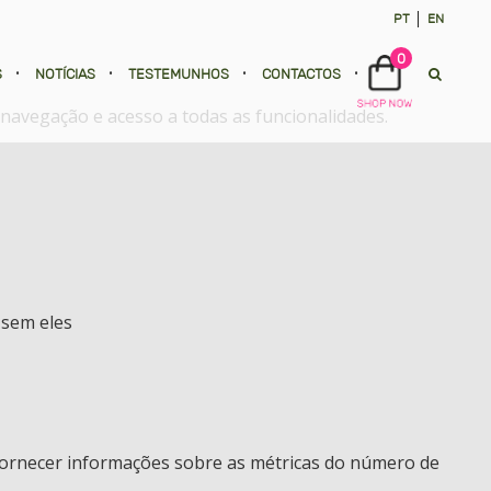
PT
EN
0
S
•
NOTÍCIAS
•
TESTEMUNHOS
•
CONTACTOS
•
e navegação e acesso a todas as funcionalidades.
 sem eles
 fornecer informações sobre as métricas do número de